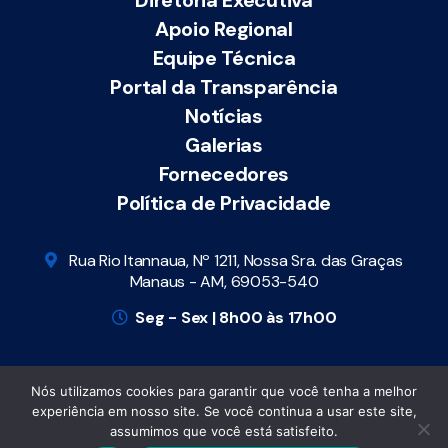
Apoio Regional
Equipe Técnica
Portal da Transparência
Notícias
Galerias
Fornecedores
Política de Privacidade
Rua Rio Itannaua, Nº 1211, Nossa Sra. das Graças
Manaus - AM, 69053-540
Seg - Sex | 8h00 às 17h00
Nós utilizamos cookies para garantir que você tenha a melhor
Todos os direitos reservados
© Cosems-AM |
experiência em nosso site. Se você continua a usar este site,
Conselho de Secretários Municipais de Saúde do
assumimos que você está satisfeito.
Amazonas – 2026