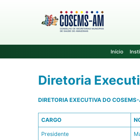
Skip
to
content
Início
Inst
Diretoria Execut
DIRETORIA EXECUTIVA DO COSEMS-A
CARGO
N
Presidente
Ma