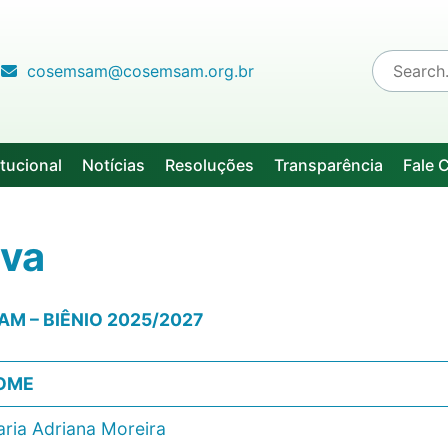
cosemsam@cosemsam.org.br
itucional
Notícias
Resoluções
Transparência
Fale 
iva
M – BIÊNIO 2025/2027
OME
ria Adriana Moreira