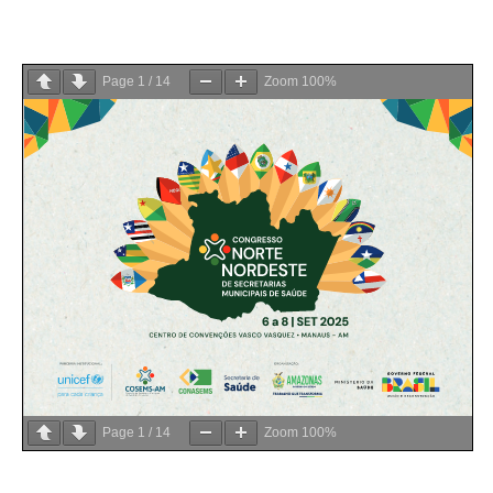
Page
1
/
14
Zoom
100%
Page
1
/
14
Zoom
100%