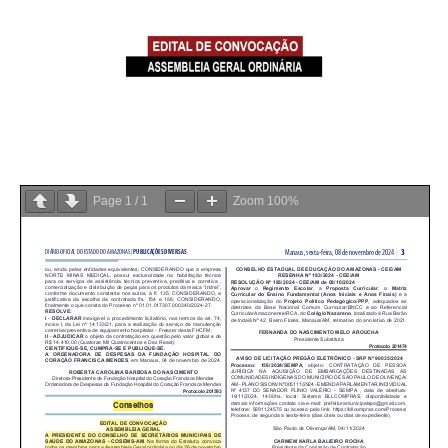
Page
1
/
1
Zoom
100%