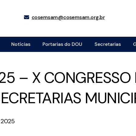
cosemsam@cosemsam.org.br
Notícias
Portarias do DOU
Secretarias
G
025 – X CONGRESSO
ECRETARIAS MUNICI
 2025