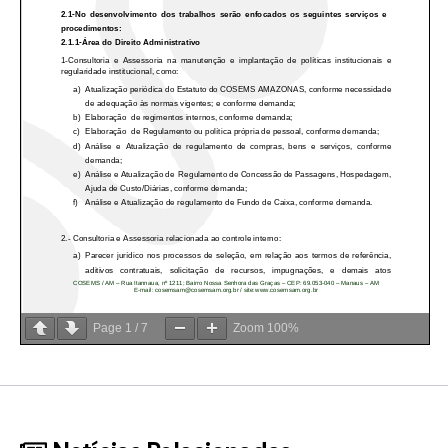
Page
1
/
7
Zoom
100%